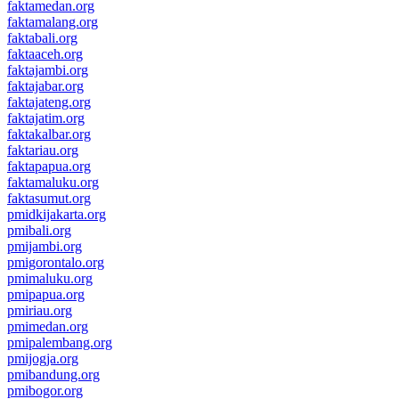
faktamedan.org
faktamalang.org
faktabali.org
faktaaceh.org
faktajambi.org
faktajabar.org
faktajateng.org
faktajatim.org
faktakalbar.org
faktariau.org
faktapapua.org
faktamaluku.org
faktasumut.org
pmidkijakarta.org
pmibali.org
pmijambi.org
pmigorontalo.org
pmimaluku.org
pmipapua.org
pmiriau.org
pmimedan.org
pmipalembang.org
pmijogja.org
pmibandung.org
pmibogor.org