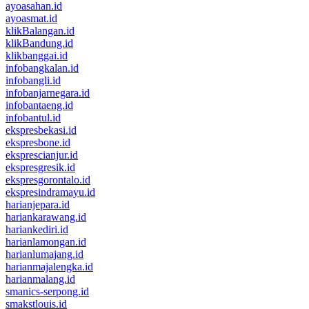
ayoasahan.id
ayoasmat.id
klikBalangan.id
klikBandung.id
klikbanggai.id
infobangkalan.id
infobangli.id
infobanjarnegara.id
infobantaeng.id
infobantul.id
ekspresbekasi.id
ekspresbone.id
eksprescianjur.id
ekspresgresik.id
ekspresgorontalo.id
ekspresindramayu.id
harianjepara.id
hariankarawang.id
hariankediri.id
harianlamongan.id
harianlumajang.id
harianmajalengka.id
harianmalang.id
smanics-serpong.id
smakstlouis.id