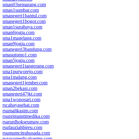
sman03semarang.com
sman1sumbar.com
smanegeri1bantul.com
smanegeri1bogor.com
sman1surabaya.com
sman6jogja.com
sma1magelang.com
sman9jogja.com
smanegeri3bandung.com
smasutomo1.com
sman5jogja.com
smanegeri1tangerang.com
sma1purworejo.com
sma1malang.com
smanegeri1jember.com
sman2bekasi.com
smanegeri47jkt.com
sma1wonosari.com
rscahayasehat.com
rsumalikasim.com
rsuprimaintimedika.com
rsarunlhokseumaw.com
rsufauziahbireu.com
rsumumcitrahusada.com
rsgayomedicalcentre.com