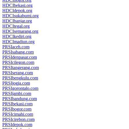
HDCIbogor.org
HDCIbekasi.org
HDCIdepok.org
HDCIsukabumi.org
HDCIbanjar.org
HDCItegal.org
HDCIsemarang.org
HDCIkediri.org
HDCImadiun.org
PRSIaceh.com
PRSIsabang.com
PRSIdenpasar.com
PRSIcilegon.com
PRSItangerang.com
PRSIserang.com
PRSIbengkulu.com
PRSIjogja.com
PRSIgorontalo.com
PRSIjambi.com
PRSIbandung.com
PRSIbekasi.com
PRSIbogor.com
PRSIcimahi.com
PRSIcirebon.com
PRSIdepok.com