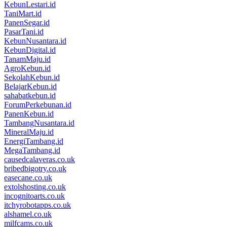
KebunLestari.id
TaniMart.id
PanenSegar.id
PasarTani.id
KebunNusantara.id
KebunDigital.id
TanamMaju.id
AgroKebun.id
SekolahKebun.id
BelajarKebun.id
sahabatkebun.id
ForumPerkebunan.id
PanenKebun.id
TambangNusantara.id
MineralMaju.id
EnergiTambang.id
MegaTambang.id
causedcalaveras.co.uk
bribedbigotry.co.uk
easecane.co.uk
extolshosting.co.uk
incognitoarts.co.uk
itchyrobotapps.co.uk
alshamel.co.uk
milfcams.co.uk