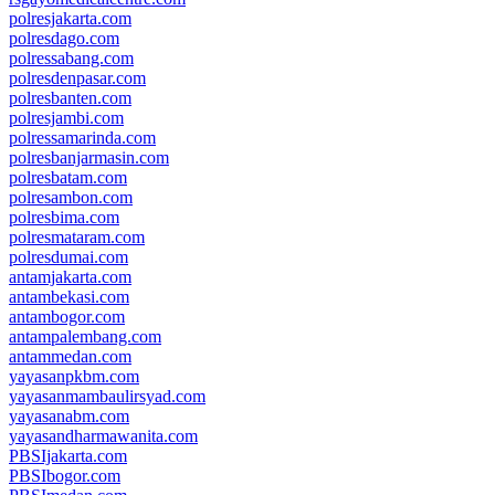
polresjakarta.com
polresdago.com
polressabang.com
polresdenpasar.com
polresbanten.com
polresjambi.com
polressamarinda.com
polresbanjarmasin.com
polresbatam.com
polresambon.com
polresbima.com
polresmataram.com
polresdumai.com
antamjakarta.com
antambekasi.com
antambogor.com
antampalembang.com
antammedan.com
yayasanpkbm.com
yayasanmambaulirsyad.com
yayasanabm.com
yayasandharmawanita.com
PBSIjakarta.com
PBSIbogor.com