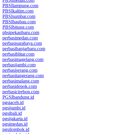
PBSImedan.com
PBSIlampung.com
PBSIkaltim.com
PBSIsumbar.com
PBSIbaubau.com
PBSIbitung.com
pbsipekanbaru.com
perbasimedan.com
perbasisurabaya.com
perbasibanjarbaru.com
perbasiblitar.com
perbasimagelang.com
perbasijambi.com
perbasiserang.com
perbasitangerang.com
perbasimalang.com
perbasidepok.com
perbasicirebon.com
PGSIbandung.id
pgsiaceh.id
pgsijambi.id
pgsibali.id
pgsijakarta.id
pgsimedan.id
pgsilombok.id