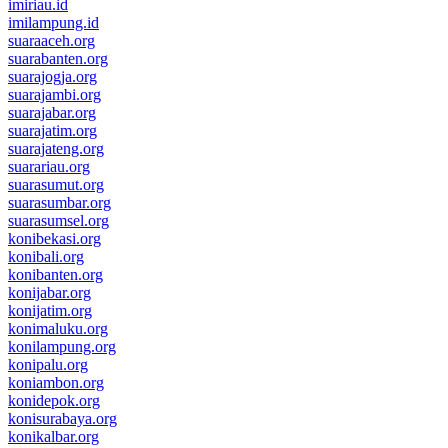
imiriau.id
imilampung.id
suaraaceh.org
suarabanten.org
suarajogja.org
suarajambi.org
suarajabar.org
suarajatim.org
suarajateng.org
suarariau.org
suarasumut.org
suarasumbar.org
suarasumsel.org
konibekasi.org
konibali.org
konibanten.org
konijabar.org
konijatim.org
konimaluku.org
konilampung.org
konipalu.org
koniambon.org
konidepok.org
konisurabaya.org
konikalbar.org