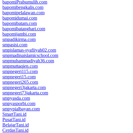
bapomiPrabumulih.com
bapomibengkalis.com
bapomipelalawan.com
bapomidumai.com
bapomibatam.com
bapomibatanghari.com
bapomijambi.com
smpadikirma.com
smpasisi.com
smpislamas-syafiiyah02.com
smpmadinaislamicschool.com
smpmuhammadiyah36.com
smpmuttaqien.com
smpnegeri115.com
smpnegeri15.com
smpnegeri265.com
smpnegeri3jakarta.com
smpnegeri73jakarta.com
smpyasda.com
smpyasporbi.com
smpypialbayan.com
SmartTani.id
PusatTani.id
BelajarTani.id
CerdasTani.id