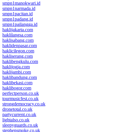
smpn1manokwari.id
smpn1narmada.id
smpn1pacitan.id
smpn1padang.id
smpn1pailangga.id
haklijakarta.com
haklilangsa.com
haklisabang.com
haklidenpasar.com
haklicilegon.com
hakliserang.com
haklibengkulu.com
haklijogja.com
haklijambi.com
haklibandung.com
haklibekasi.com
haklibogor.com
perfectperson.co.uk
tourmusicfest.co.uk
strongdemocracy.co.uk
dronetotal.co.uk
partycurrent.co.uk
lightalso.co.uk
sleepyguards.co.uk
stephensmoke.co.uk