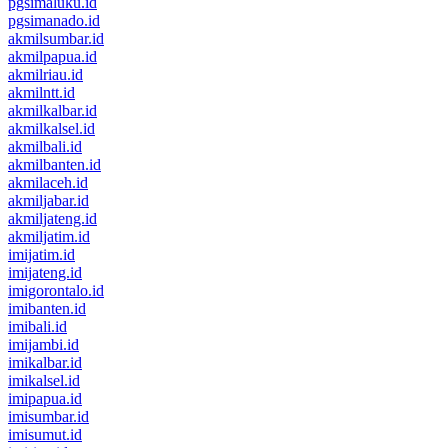
pgsimaluku.id
pgsimanado.id
akmilsumbar.id
akmilpapua.id
akmilriau.id
akmilntt.id
akmilkalbar.id
akmilkalsel.id
akmilbali.id
akmilbanten.id
akmilaceh.id
akmiljabar.id
akmiljateng.id
akmiljatim.id
imijatim.id
imijateng.id
imigorontalo.id
imibanten.id
imibali.id
imijambi.id
imikalbar.id
imikalsel.id
imipapua.id
imisumbar.id
imisumut.id