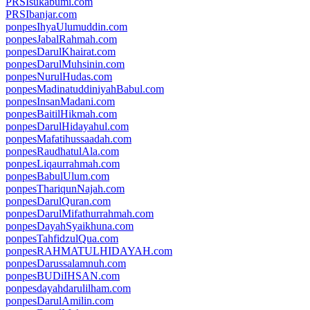
PRSIsukabumi.com
PRSIbanjar.com
ponpesIhyaUlumuddin.com
ponpesJabalRahmah.com
ponpesDarulKhairat.com
ponpesDarulMuhsinin.com
ponpesNurulHudas.com
ponpesMadinatuddiniyahBabul.com
ponpesInsanMadani.com
ponpesBaitilHikmah.com
ponpesDarulHidayahul.com
ponpesMafatihussaadah.com
ponpesRaudhatulAla.com
ponpesLiqaurrahmah.com
ponpesBabulUlum.com
ponpesThariqunNajah.com
ponpesDarulQuran.com
ponpesDarulMifathurrahmah.com
ponpesDayahSyaikhuna.com
ponpesTahfidzulQua.com
ponpesRAHMATULHIDAYAH.com
ponpesDarussalamnuh.com
ponpesBUDiIHSAN.com
ponpesdayahdarulilham.com
ponpesDarulAmilin.com