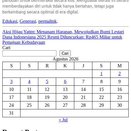
memberdayakan diri untuk tidak hanya bertahan, tetapi juga
berkembang secara optimal di era digital.
Edukasi
,
Generasi
.
permalink
.
Post
Aksi Hijau Yatim: Menanam Harapan, Mewujudkan Bumi Lestari
Dana Indonesiana 2025 Resmi Diluncurkan: Rp465 Miliar untuk
navigation
Pemajuan Kebudayaan
Cari
Cari
Agustus 2026
S
S
R
K
J
S
M
1
2
3
4
5
6
7
8
9
10
11
12
13
14
15
16
17
18
19
20
21
22
23
24
25
26
27
28
29
30
31
« Jul