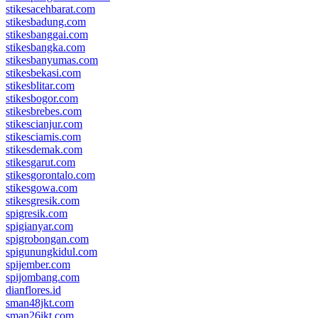
stikesacehbarat.com
stikesbadung.com
stikesbanggai.com
stikesbangka.com
stikesbanyumas.com
stikesbekasi.com
stikesblitar.com
stikesbogor.com
stikesbrebes.com
stikescianjur.com
stikesciamis.com
stikesdemak.com
stikesgarut.com
stikesgorontalo.com
stikesgowa.com
stikesgresik.com
spigresik.com
spigianyar.com
spigrobongan.com
spigunungkidul.com
spijember.com
spijombang.com
dianflores.id
sman48jkt.com
sman26jkt.com