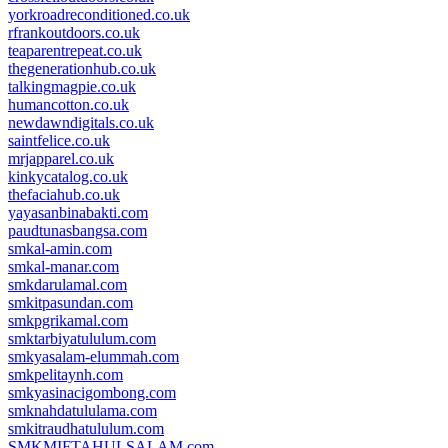
yorkroadreconditioned.co.uk
rfrankoutdoors.co.uk
teaparentrepeat.co.uk
thegenerationhub.co.uk
talkingmagpie.co.uk
humancotton.co.uk
newdawndigitals.co.uk
saintfelice.co.uk
mrjapparel.co.uk
kinkycatalog.co.uk
thefaciahub.co.uk
yayasanbinabakti.com
paudtunasbangsa.com
smkal-amin.com
smkal-manar.com
smkdarulamal.com
smkitpasundan.com
smkpgrikamal.com
smktarbiyatululum.com
smkyasalam-elummah.com
smkpelitaynh.com
smkyasinacigombong.com
smknahdatululama.com
smkitraudhatululum.com
SMKMIFTAHULSALAM.com