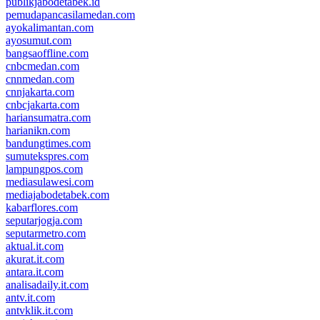
publikjabodetabek.id
pemudapancasilamedan.com
ayokalimantan.com
ayosumut.com
bangsaoffline.com
cnbcmedan.com
cnnmedan.com
cnnjakarta.com
cnbcjakarta.com
hariansumatra.com
harianikn.com
bandungtimes.com
sumutekspres.com
lampungpos.com
mediasulawesi.com
mediajabodetabek.com
kabarflores.com
seputarjogja.com
seputarmetro.com
aktual.it.com
akurat.it.com
antara.it.com
analisadaily.it.com
antv.it.com
antvklik.it.com