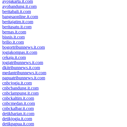
ayojakarta.it.com
ayobandung.it.com
beritabali.it.com
bangsaonline.it.com
beritajatim.it.com
beritasatu.it.com
bernas.it.com
bisnis.it.com
brilio.it.com
bogortribunnews.it.com
jogjakompas.it.com
cekaja.it.com
jogjatribunnews.it.com
dkitribunnews.it.com
medantribunnews.it.com
papuatribunnews.it.com
cnbcjogja.it.com
cnbcbandung.it.com
cnbclampung.it.com
cnbckaltim.it.com
cnbcmedan.it.com
cnbckalbar.it.com
detikharian.it.com
detikjogja.it.com
detikpapua.it.com