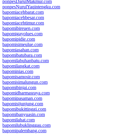
ponpesDarulMakmur.com
ponpesNurulYaqintengku.com
bapomiacehbarat.com
bapomiacehbesar.com
bapomiacehtimur.com
bapomibireuen.com
bapomigayolues.com
bapomipidie.com
bapomisimeulue.com
bapomiasahan.com
bapomibatubara.com
bapomilabuhanbatu.com
bapomilangkat.com
bapominias.com
bapomisamosir.com
bapomisimalungun.com
bapomibinjai.com
bapomidharmasraya.com
bapomipasaman.com
bapomisijunjung.com
bapomibukittinggi.com
bapomibanyuasin.com
bapomilahat.com
bapomilubuklinggau.com
bapomipalembang.com