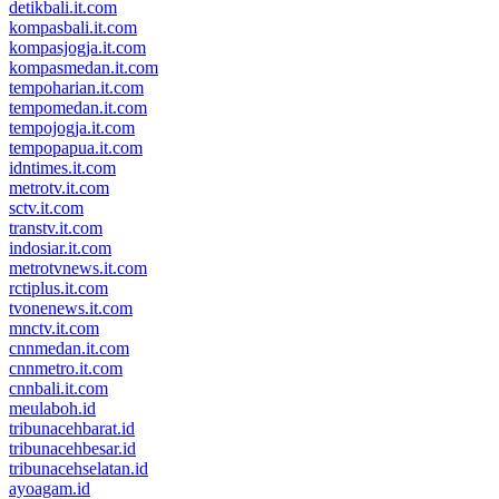
detikbali.it.com
kompasbali.it.com
kompasjogja.it.com
kompasmedan.it.com
tempoharian.it.com
tempomedan.it.com
tempojogja.it.com
tempopapua.it.com
idntimes.it.com
metrotv.it.com
sctv.it.com
transtv.it.com
indosiar.it.com
metrotvnews.it.com
rctiplus.it.com
tvonenews.it.com
mnctv.it.com
cnnmedan.it.com
cnnmetro.it.com
cnnbali.it.com
meulaboh.id
tribunacehbarat.id
tribunacehbesar.id
tribunacehselatan.id
ayoagam.id