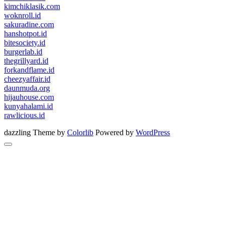
kimchiklasik.com
woknroll.id
sakuradine.com
hanshotpot.id
bitesociety.id
burgerlab.id
thegrillyard.id
forkandflame.id
cheezyaffair.id
daunmuda.org
hijauhouse.com
kunyahalami.id
rawlicious.id
dazzling Theme by
Colorlib
Powered by
WordPress