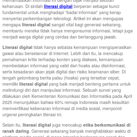
keharusan. Di sinilah
literasi digital
berperan sebagai kunci
fundamental untuk menghadapi “badai informasi” yang kerap
menyertai perkembangan teknologi. Artikel ini akan mengupas
mengapa
literasi digital
sangat vital bagi generasi sekarang,
membantu mereka tidak hanya mengonsumsi informasi, tetapi juga
menjadi warga digital yang cerdas dan bertanggung jawab.
Literasi digital
tidak hanya sebatas kemampuan mengoperasikan
gawai atau berselancar di internet. Lebih dari itu, ia mencakup
pemahaman kritis terhadap konten yang diakses, kemampuan
membedakan informasi yang valid dari hoaks atau disinformasi,
serta kesadaran akan jejak digital dan risiko keamanan siber. Di
tengah gelombang berita palsu (hoaks) yang tersebar cepat,
memiliki
literasi digital
yang baik menjadi benteng pertama untuk
melindungi diri dari manipulasi informasi. Sebuah survei yang
dilakukan oleh Kementerian Komunikasi dan Informatika pada April
2025 menunjukkan bahwa 60% remaja Indonesia masih kesulitan
memverifikasi kebenaran informasi di media sosial, menyoroti
urgensi peningkatan literasi ini.
Selain itu,
literasi digital
juga mencakup
etika berkomunikasi di
ranah daring
. Generasi sekarang banyak menghabiskan waktu di
platform media sosial, di mana interaksi berlangsung cepat dan