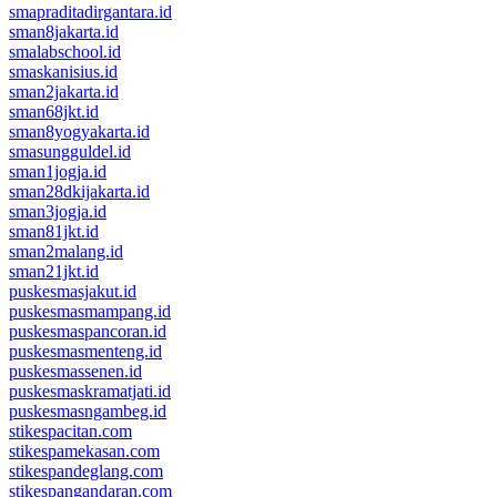
smapraditadirgantara.id
sman8jakarta.id
smalabschool.id
smaskanisius.id
sman2jakarta.id
sman68jkt.id
sman8yogyakarta.id
smasungguldel.id
sman1jogja.id
sman28dkijakarta.id
sman3jogja.id
sman81jkt.id
sman2malang.id
sman21jkt.id
puskesmasjakut.id
puskesmasmampang.id
puskesmaspancoran.id
puskesmasmenteng.id
puskesmassenen.id
puskesmaskramatjati.id
puskesmasngambeg.id
stikespacitan.com
stikespamekasan.com
stikespandeglang.com
stikespangandaran.com