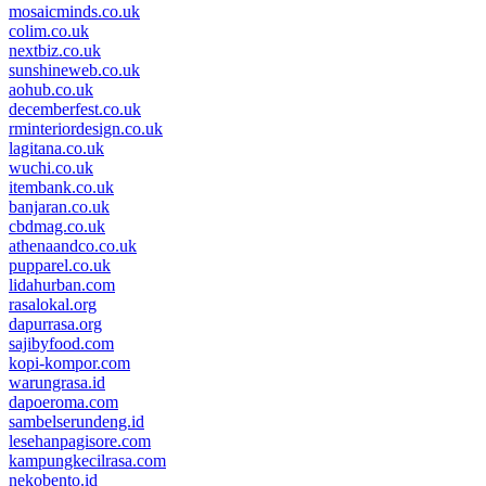
mosaicminds.co.uk
colim.co.uk
nextbiz.co.uk
sunshineweb.co.uk
aohub.co.uk
decemberfest.co.uk
rminteriordesign.co.uk
lagitana.co.uk
wuchi.co.uk
itembank.co.uk
banjaran.co.uk
cbdmag.co.uk
athenaandco.co.uk
pupparel.co.uk
lidahurban.com
rasalokal.org
dapurrasa.org
sajibyfood.com
kopi-kompor.com
warungrasa.id
dapoeroma.com
sambelserundeng.id
lesehanpagisore.com
kampungkecilrasa.com
nekobento.id