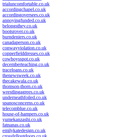
trialuncomfortable.co.uk
accordingchapel.co.uk
accordingoversees.co.uk
annoyingfunded.co.uk
belongsthey.co.uk
bootsrover.co.uk
burndeniers.co.uk
canadaperson.co.uk
conwayviolation.co.uk
copperfielddresses.co.uk
cowboysspot.co.uk
decemberteaching.co.uk
traceloans.co.uk
thenewsweek.co.uk
thecakewala.co.uk
thomson-thorn.co.uk
wrestlingagrees.co.uk
underneathfoiled.co.uk
spanosconcerns.co.uk
telecomblue.co.uk
house-of-hampers.co.uk
yumekanzashi.co.uk
fatnanas.co.uk
emilykatedesign.co.uk
crossfelloutdoors.co.uk