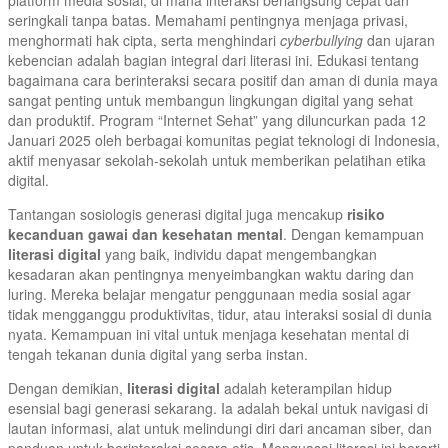
seringkali tanpa batas. Memahami pentingnya menjaga privasi,
menghormati hak cipta, serta menghindari
cyberbullying
dan ujaran
kebencian adalah bagian integral dari literasi ini. Edukasi tentang
bagaimana cara berinteraksi secara positif dan aman di dunia maya
sangat penting untuk membangun lingkungan digital yang sehat
dan produktif. Program “Internet Sehat” yang diluncurkan pada 12
Januari 2025 oleh berbagai komunitas pegiat teknologi di Indonesia,
aktif menyasar sekolah-sekolah untuk memberikan pelatihan etika
digital.
Tantangan sosiologis generasi digital juga mencakup
risiko
kecanduan gawai dan kesehatan mental
. Dengan kemampuan
literasi digital
yang baik, individu dapat mengembangkan
kesadaran akan pentingnya menyeimbangkan waktu daring dan
luring. Mereka belajar mengatur penggunaan media sosial agar
tidak mengganggu produktivitas, tidur, atau interaksi sosial di dunia
nyata. Kemampuan ini vital untuk menjaga kesehatan mental di
tengah tekanan dunia digital yang serba instan.
Dengan demikian,
literasi digital
adalah keterampilan hidup
esensial bagi generasi sekarang. Ia adalah bekal untuk navigasi di
lautan informasi, alat untuk melindungi diri dari ancaman siber, dan
panduan untuk berinteraksi secara etis. Menguasai literasi ini berarti