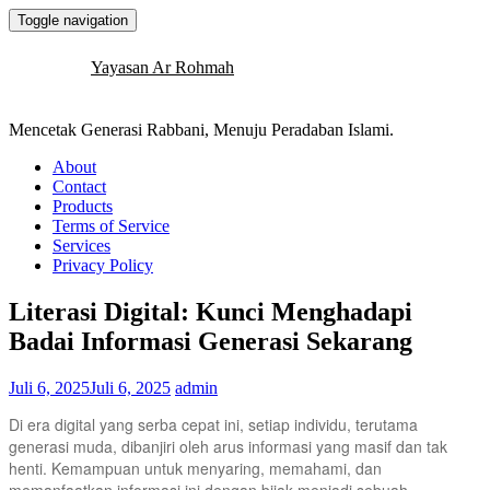
Toggle navigation
Yayasan Ar Rohmah
Mencetak Generasi Rabbani, Menuju Peradaban Islami.
About
Contact
Products
Terms of Service
Services
Privacy Policy
Literasi Digital: Kunci Menghadapi
Badai Informasi Generasi Sekarang
Juli 6, 2025
Juli 6, 2025
admin
Di era digital yang serba cepat ini, setiap individu, terutama
generasi muda, dibanjiri oleh arus informasi yang masif dan tak
henti. Kemampuan untuk menyaring, memahami, dan
memanfaatkan informasi ini dengan bijak menjadi sebuah