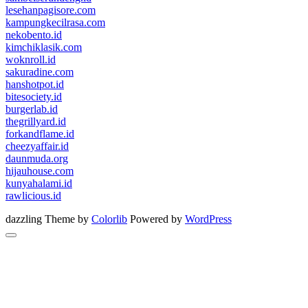
lesehanpagisore.com
kampungkecilrasa.com
nekobento.id
kimchiklasik.com
woknroll.id
sakuradine.com
hanshotpot.id
bitesociety.id
burgerlab.id
thegrillyard.id
forkandflame.id
cheezyaffair.id
daunmuda.org
hijauhouse.com
kunyahalami.id
rawlicious.id
dazzling Theme by
Colorlib
Powered by
WordPress