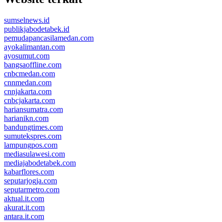
sumselnews.id
publikjabodetabek.id
pemudapancasilamedan.com
ayokalimantan.com
ayosumut.com
bangsaoffline.com
cnbcmedan.com
cnnmedan.com
cnnjakarta.com
cnbcjakarta.com
hariansumatra.com
harianikn.com
bandungtimes.com
sumutekspres.com
lampungpos.com
mediasulawesi.com
mediajabodetabek.com
kabarflores.com
seputarjogja.com
seputarmetro.com
aktual.it.com
akurat.it.com
antara.it.com