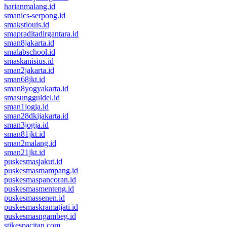
harianmalang.id
smanics-serpong.id
smakstlouis.id
smapraditadirgantara.id
sman8jakarta.id
smalabschool.id
smaskanisius.id
sman2jakarta.id
sman68jkt.id
sman8yogyakarta.id
smasungguldel.id
sman1jogja.id
sman28dkijakarta.id
sman3jogja.id
sman81jkt.id
sman2malang.id
sman21jkt.id
puskesmasjakut.id
puskesmasmampang.id
puskesmaspancoran.id
puskesmasmenteng.id
puskesmassenen.id
puskesmaskramatjati.id
puskesmasngambeg.id
stikespacitan.com