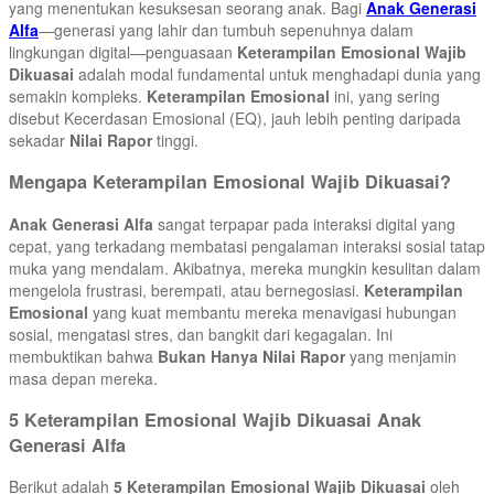
yang menentukan kesuksesan seorang anak. Bagi
Anak Generasi
Alfa
—generasi yang lahir dan tumbuh sepenuhnya dalam
lingkungan digital—penguasaan
Keterampilan Emosional Wajib
Dikuasai
adalah modal fundamental untuk menghadapi dunia yang
semakin kompleks.
Keterampilan Emosional
ini, yang sering
disebut Kecerdasan Emosional (EQ), jauh lebih penting daripada
sekadar
Nilai Rapor
tinggi.
Mengapa Keterampilan Emosional Wajib Dikuasai?
Anak Generasi Alfa
sangat terpapar pada interaksi digital yang
cepat, yang terkadang membatasi pengalaman interaksi sosial tatap
muka yang mendalam. Akibatnya, mereka mungkin kesulitan dalam
mengelola frustrasi, berempati, atau bernegosiasi.
Keterampilan
Emosional
yang kuat membantu mereka menavigasi hubungan
sosial, mengatasi stres, dan bangkit dari kegagalan. Ini
membuktikan bahwa
Bukan Hanya Nilai Rapor
yang menjamin
masa depan mereka.
5 Keterampilan Emosional Wajib Dikuasai Anak
Generasi Alfa
Berikut adalah
5 Keterampilan Emosional Wajib Dikuasai
oleh