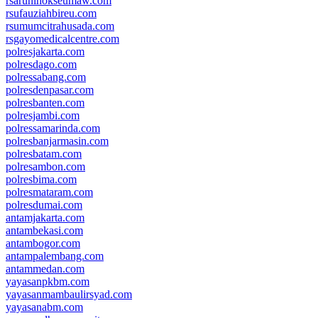
rsarunlhokseumaw.com
rsufauziahbireu.com
rsumumcitrahusada.com
rsgayomedicalcentre.com
polresjakarta.com
polresdago.com
polressabang.com
polresdenpasar.com
polresbanten.com
polresjambi.com
polressamarinda.com
polresbanjarmasin.com
polresbatam.com
polresambon.com
polresbima.com
polresmataram.com
polresdumai.com
antamjakarta.com
antambekasi.com
antambogor.com
antampalembang.com
antammedan.com
yayasanpkbm.com
yayasanmambaulirsyad.com
yayasanabm.com