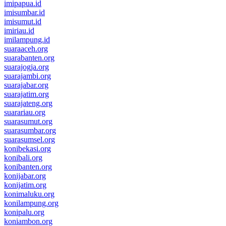
imipapua.id
imisumbar.id
imisumut.id
imiriau.id
imilampung.id
suaraaceh.org
suarabanten.org
suarajogja.org
suarajambi.org
suarajabar.org
suarajatim.org
suarajateng.org
suarariau.org
suarasumut.org
suarasumbar.org
suarasumsel.org
konibekasi.org
konibali.org
konibanten.org
konijabar.org
konijatim.org
konimaluku.org
konilampung.org
konipalu.org
koniambon.org