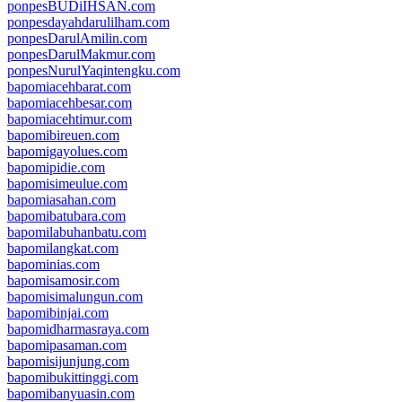
ponpesBUDiIHSAN.com
ponpesdayahdarulilham.com
ponpesDarulAmilin.com
ponpesDarulMakmur.com
ponpesNurulYaqintengku.com
bapomiacehbarat.com
bapomiacehbesar.com
bapomiacehtimur.com
bapomibireuen.com
bapomigayolues.com
bapomipidie.com
bapomisimeulue.com
bapomiasahan.com
bapomibatubara.com
bapomilabuhanbatu.com
bapomilangkat.com
bapominias.com
bapomisamosir.com
bapomisimalungun.com
bapomibinjai.com
bapomidharmasraya.com
bapomipasaman.com
bapomisijunjung.com
bapomibukittinggi.com
bapomibanyuasin.com