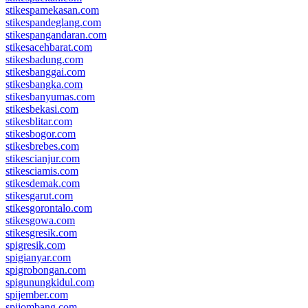
stikespamekasan.com
stikespandeglang.com
stikespangandaran.com
stikesacehbarat.com
stikesbadung.com
stikesbanggai.com
stikesbangka.com
stikesbanyumas.com
stikesbekasi.com
stikesblitar.com
stikesbogor.com
stikesbrebes.com
stikescianjur.com
stikesciamis.com
stikesdemak.com
stikesgarut.com
stikesgorontalo.com
stikesgowa.com
stikesgresik.com
spigresik.com
spigianyar.com
spigrobongan.com
spigunungkidul.com
spijember.com
spijombang.com