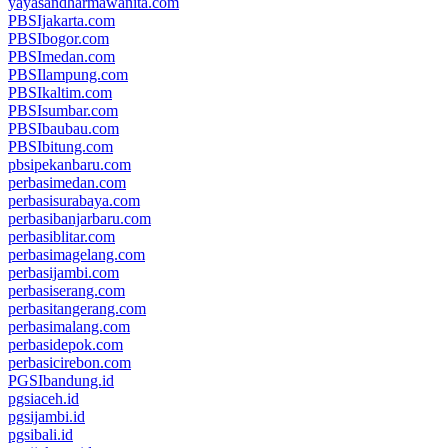
yayasandharmawanita.com
PBSIjakarta.com
PBSIbogor.com
PBSImedan.com
PBSIlampung.com
PBSIkaltim.com
PBSIsumbar.com
PBSIbaubau.com
PBSIbitung.com
pbsipekanbaru.com
perbasimedan.com
perbasisurabaya.com
perbasibanjarbaru.com
perbasiblitar.com
perbasimagelang.com
perbasijambi.com
perbasiserang.com
perbasitangerang.com
perbasimalang.com
perbasidepok.com
perbasicirebon.com
PGSIbandung.id
pgsiaceh.id
pgsijambi.id
pgsibali.id