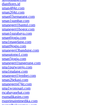
dianflores.id
sman48jkt.com
sman26jkt.com
sman03semarang.com
sman1sumbar.com
smanegeri1bantul.com
smanegeri1bogor.com
sman1surabaya.com
sman6jogja.com
sma1magelang.com
sman9jogja.com
smanegeri3bandung.com
smasutomo1.com
sman5jogja.com
smanegeri1tangerang.com
sma1purworejo.com
sma1malang.com
smanegeri1jember.com
sman2bekasi.com
smanegeri47jkt.com
sma1wonosari.com
rscahayasehat.com
rsumalikasim.com
rsuprimaintimedika.com