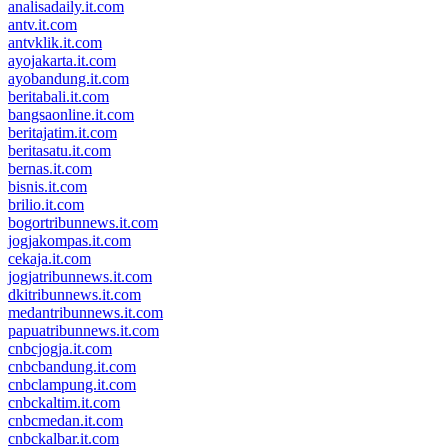
analisadaily.it.com
antv.it.com
antvklik.it.com
ayojakarta.it.com
ayobandung.it.com
beritabali.it.com
bangsaonline.it.com
beritajatim.it.com
beritasatu.it.com
bernas.it.com
bisnis.it.com
brilio.it.com
bogortribunnews.it.com
jogjakompas.it.com
cekaja.it.com
jogjatribunnews.it.com
dkitribunnews.it.com
medantribunnews.it.com
papuatribunnews.it.com
cnbcjogja.it.com
cnbcbandung.it.com
cnbclampung.it.com
cnbckaltim.it.com
cnbcmedan.it.com
cnbckalbar.it.com