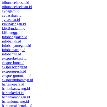
tribunacehbesar.id
tribunacehselatan.id
ayoagam.id
ayoasahan.id
ayoasmat.id
klikBalangan.id
klikBandung.id
klikbanggai.id
infobangkalan.id
infobangli.id
infobanjarnegara.id
infobantaeng.id
infobantul.id
ekspresbekasi.id
ekspresbone.id
eksprescianjur.id
ekspresgresik.id
ekspresgorontalo.id
ekspresindramayu.id
harianjepara.id
hariankarawang.id
hariankediri.id
harianlamongan.id
harianlumajang.id
harianmajalengka.id