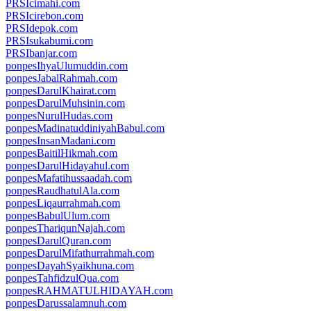
PRSIcimahi.com
PRSIcirebon.com
PRSIdepok.com
PRSIsukabumi.com
PRSIbanjar.com
ponpesIhyaUlumuddin.com
ponpesJabalRahmah.com
ponpesDarulKhairat.com
ponpesDarulMuhsinin.com
ponpesNurulHudas.com
ponpesMadinatuddiniyahBabul.com
ponpesInsanMadani.com
ponpesBaitilHikmah.com
ponpesDarulHidayahul.com
ponpesMafatihussaadah.com
ponpesRaudhatulAla.com
ponpesLiqaurrahmah.com
ponpesBabulUlum.com
ponpesThariqunNajah.com
ponpesDarulQuran.com
ponpesDarulMifathurrahmah.com
ponpesDayahSyaikhuna.com
ponpesTahfidzulQua.com
ponpesRAHMATULHIDAYAH.com
ponpesDarussalamnuh.com