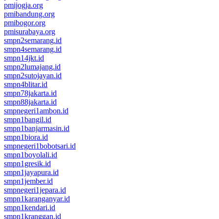
pmijogja.org
pmibandung.org
pmibogor.org
pmisurabaya.org
smpn2semarang.id
smpn4semarang.id
smpn14jkt.id
smpn2lumajang.id
smpn2sutojayan.id
smpn4blitar.id
smpn78jakarta.id
smpn88jakarta.id
smpnegeri1ambon.id
smpn1bangil.id
smpn1banjarmasin.id
smpn1biora.id
smpnegeri1bobotsari.id
smpn1boyolali.id
smpn1gresik.id
smpn1jayapura.id
smpn1jember.id
smpnegeri1jepara.id
smpn1karanganyar.id
smpn1kendari.id
smpn1kranggan.id