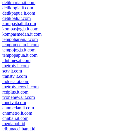
detikharian.it.com
detikjogja.it.com
detikpapua.it.com
detikbali.it.com
kompasbali.it.com
kompasjogja.it.com
kompasmedan.it.com
tempoharian.it.com
tempomedan.it.com
tempojogja.it.com
tempopapua.it.com
idntimes.it.com
metrotv.it.com
sctv.it.com
transtv.it.com
indosiar.it.com
metrotvnews.it.com
rctiplus.it.com
tvonenews.it.com
mnctv.it.com
cnnmedan.it.com
cnnmetro.it.com
cnnbali.it.com
meulaboh.id
tribunacehbarat.id