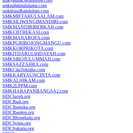
smkyasinacigombong.com
smknahdatululama.com
smkitraudhatululum.com
SMKMIFTAHULSALAM.com
SMKSILIWANGIMANDIRI.com
SMKMANDIRIBERKAH.com
SMKCBTBEKASI.com
SMKMANAROFA.com
SMKPGRIBOJONGMANGU.com
SMKKORPRIKOTA.com
SMKITDARULHIDAYAH.com
SMKSIROJULUMMAH.com
SMKSAZZAHRA.com
SMKCitaTeknika.com
SMKKARYAUNCINTA.com
SMKALHIKAM.com
SMK2LPPM.com
SMKHARAPANBANGSA2.com
HDCIaceh.org
HDCIbali.org
HDCIbangka.org
HDCIbanten.org
HDCIBengkulu.org
HDCIjogja.org
HDCIjakarta.org