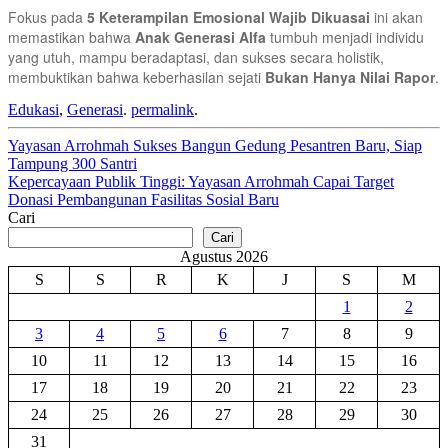
Fokus pada
5 Keterampilan Emosional Wajib Dikuasai
ini akan
memastikan bahwa
Anak Generasi Alfa
tumbuh menjadi individu
yang utuh, mampu beradaptasi, dan sukses secara holistik,
membuktikan bahwa keberhasilan sejati
Bukan Hanya Nilai Rapor
.
Edukasi
,
Generasi
.
permalink
.
Post
Yayasan Arrohmah Sukses Bangun Gedung Pesantren Baru, Siap
Tampung 300 Santri
navigation
Kepercayaan Publik Tinggi: Yayasan Arrohmah Capai Target
Donasi Pembangunan Fasilitas Sosial Baru
Cari
Cari
Agustus 2026
S
S
R
K
J
S
M
1
2
3
4
5
6
7
8
9
10
11
12
13
14
15
16
17
18
19
20
21
22
23
24
25
26
27
28
29
30
31