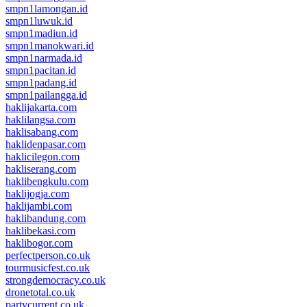
smpn1lamongan.id
smpn1luwuk.id
smpn1madiun.id
smpn1manokwari.id
smpn1narmada.id
smpn1pacitan.id
smpn1padang.id
smpn1pailangga.id
haklijakarta.com
haklilangsa.com
haklisabang.com
haklidenpasar.com
haklicilegon.com
hakliserang.com
haklibengkulu.com
haklijogja.com
haklijambi.com
haklibandung.com
haklibekasi.com
haklibogor.com
perfectperson.co.uk
tourmusicfest.co.uk
strongdemocracy.co.uk
dronetotal.co.uk
partycurrent.co.uk