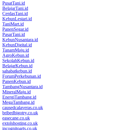
PusatTani.id
BelajarTani.id
CerdasTani.id
KebunLestari.id
TaniMart.id
PanenSegar.id
PasarTani.id
KebunNusantara.id
KebunDigital.id
TanamMaju.id
AgroKebun.id
SekolahKebun.id
BelajarKebun.id
sahabatkebun.id
ForumPerkebunan.id
PanenKebun.id
TambangNusantara.id
MineralMaju.id
EnergiTambang.id
MegaTambang.id
causedcalaveras.co.uk
bribedbigotry.co.uk
easecane.co.uk
extolshosting.co.uk
incognitoarts.co.uk