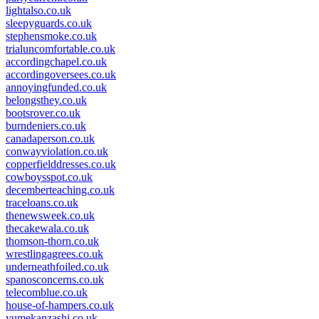
lightalso.co.uk
sleepyguards.co.uk
stephensmoke.co.uk
trialuncomfortable.co.uk
accordingchapel.co.uk
accordingoversees.co.uk
annoyingfunded.co.uk
belongsthey.co.uk
bootsrover.co.uk
burndeniers.co.uk
canadaperson.co.uk
conwayviolation.co.uk
copperfielddresses.co.uk
cowboysspot.co.uk
decemberteaching.co.uk
traceloans.co.uk
thenewsweek.co.uk
thecakewala.co.uk
thomson-thorn.co.uk
wrestlingagrees.co.uk
underneathfoiled.co.uk
spanosconcerns.co.uk
telecomblue.co.uk
house-of-hampers.co.uk
yumekanzashi.co.uk