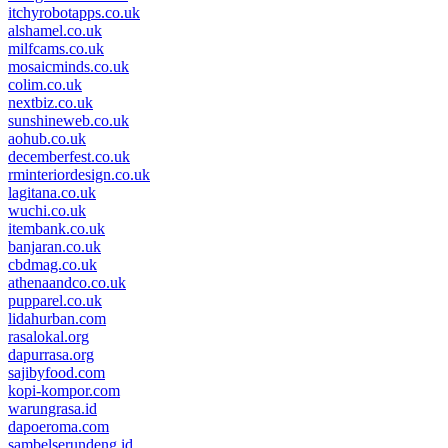
itchyrobotapps.co.uk
alshamel.co.uk
milfcams.co.uk
mosaicminds.co.uk
colim.co.uk
nextbiz.co.uk
sunshineweb.co.uk
aohub.co.uk
decemberfest.co.uk
rminteriordesign.co.uk
lagitana.co.uk
wuchi.co.uk
itembank.co.uk
banjaran.co.uk
cbdmag.co.uk
athenaandco.co.uk
pupparel.co.uk
lidahurban.com
rasalokal.org
dapurrasa.org
sajibyfood.com
kopi-kompor.com
warungrasa.id
dapoeroma.com
sambelserundeng.id