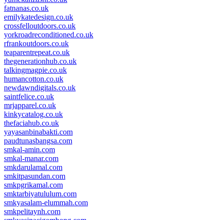
fatnanas.co.uk
emilykatedesign.co.uk
crossfelloutdoors.co.uk
yorkroadreconditioned.co.uk
rfrankoutdoors.co.uk
teaparentrepeat.co.uk
thegenerationhub.co.uk
talkingmagpie.co.uk
humancotton.co.uk
newdawndigitals.co.uk
saintfelice.co.uk
mrjapparel.co.uk
kinkycatalog.co.uk
thefaciahub.co.uk
yayasanbinabakti.com
paudtunasbangsa.com
smkal-amin.com
smkal-manar.com
smkdarulamal.com
smkitpasundan.com
smkpgrikamal.com
smktarbiyatululum.com
smkyasalam-elummah.com
smkpelitaynh.com