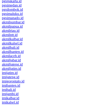
pgsijakarta.id
pgsimedan.id
pgsilombok.id
pgsimaluku.id
pgsimanado.id
akmilsumbar.id
akmilpapua.id
akmilriau.id
akmilntt.id
akmilkalbar.id
akmilkalsel.id
akmilbali.id
akmilbanten.id
akmilaceh.id
akmiljabar.id
akmiljateng.id
akmiljatim.id
imijatim.id
imijateng.id
imigorontalo.id
imibanten.id
imibali.id
imijambi.id
imikalbar.id
imikalsel.id