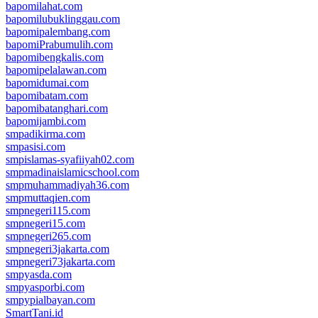
bapomilahat.com
bapomilubuklinggau.com
bapomipalembang.com
bapomiPrabumulih.com
bapomibengkalis.com
bapomipelalawan.com
bapomidumai.com
bapomibatam.com
bapomibatanghari.com
bapomijambi.com
smpadikirma.com
smpasisi.com
smpislamas-syafiiyah02.com
smpmadinaislamicschool.com
smpmuhammadiyah36.com
smpmuttaqien.com
smpnegeri115.com
smpnegeri15.com
smpnegeri265.com
smpnegeri3jakarta.com
smpnegeri73jakarta.com
smpyasda.com
smpyasporbi.com
smpypialbayan.com
SmartTani.id