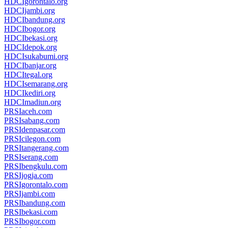
HDCIgorontalo.org
HDCIjambi.org
HDCIbandung.org
HDCIbogor.org
HDCIbekasi.org
HDCIdepok.org
HDCIsukabumi.org
HDCIbanjar.org
HDCItegal.org
HDCIsemarang.org
HDCIkediri.org
HDCImadiun.org
PRSIaceh.com
PRSIsabang.com
PRSIdenpasar.com
PRSIcilegon.com
PRSItangerang.com
PRSIserang.com
PRSIbengkulu.com
PRSIjogja.com
PRSIgorontalo.com
PRSIjambi.com
PRSIbandung.com
PRSIbekasi.com
PRSIbogor.com