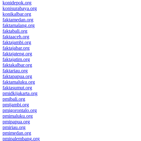
konidepok.org
konisurabaya.org
konikalbar.org
faktamedan.org
faktamalang.org
faktabali.org
faktaaceh.org
faktajambi.org
faktajabar.org
faktajateng.org
faktajatim.org
faktakalbar.org
faktariau.org
faktapapua.org
faktamaluku.org
faktasumut.org
pmidkijakarta.org
pmibali.org
pmijambi.org
pmigorontalo.org
pmimaluku.org
pmipapua.org
pmiriau.org
pmimedan.org
pmipalembang.org